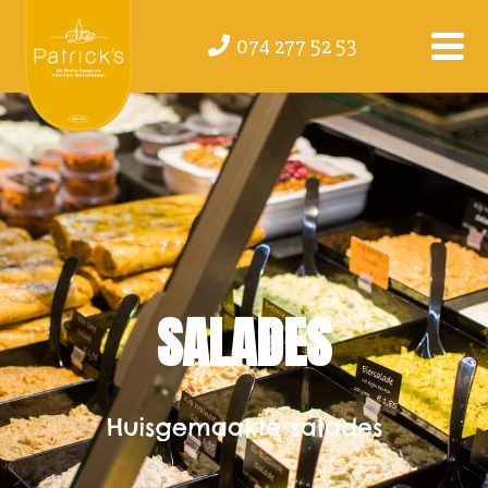
074 277 52 53
SALADES
Huisgemaakte salades